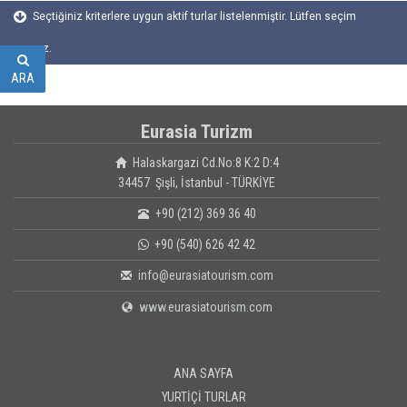
Seçtiğiniz kriterlere uygun aktif turlar listelenmiştir. Lütfen seçim
yapınız.
ARA
Eurasia Turizm
Halaskargazi Cd.No:8 K:2 D:4
34457 Şişli, İstanbul - TÜRKİYE
+90 (212) 369 36 40
+90 (540) 626 42 42
info@eurasiatourism.com
www.eurasiatourism.com
ANA SAYFA
YURTİÇİ TURLAR